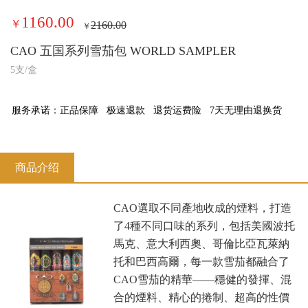
1160.00
￥
2160.00
￥
CAO 五国系列雪茄包 WORLD SAMPLER
5支/盒
服务承诺：
正品保障
极速退款
退货运费险
7天无理由退换货
商品介绍
CAO選取不同產地收成的煙料，打造
了4種不同口味的系列，包括美國波托
馬克、意大利西奧、哥倫比亞瓦萊納
托和巴西高爾，每一款雪茄都融合了
CAO雪茄的精華——穩健的發揮、混
合的煙料、精心的捲制、超高的性價