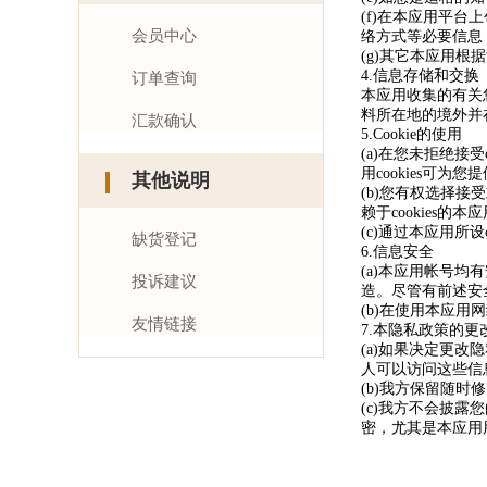
(f)在本应用平
会员中心
络方式等必要信息
(g)其它本应用
4.信息存储和交换
订单查询
本应用收集的有关
料所在地的境外并
汇款确认
5.Cookie的使用
(a)在您未拒绝接
用cookies可
其他说明
(b)您有权选择接受
赖于cookies的
(c)通过本应用所设
缺货登记
6.信息安全
(a)本应用帐号
投诉建议
造。尽管有前述安
(b)在使用本应
友情链接
7.本隐私政策的更
(a)如果决定更
人可以访问这些信
(b)我方保留随
(c)我方不会披
密，尤其是本应用