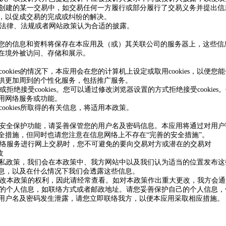
台上创建的某一交易中，如交易任何一方履行或部分履行了交易义务并提出
，以促成交易的完成或纠纷的解决。
根据法律、法规或者网站政策认为合适的披露。
您的信息和资料将保存在本应用及（或）其关联公司的服务器上，这些信
在境外被访问、存储和展示。
受cookies的情况下，本应用会在您的计算机上设定或取用cookies，以便
为您提供更加周到的个性化服务，包括推广服务。
或拒绝接受cookies。您可以通过修改浏览器设置的方式拒绝接受cookie
本应用网络服务或功能。
cookies所取得的有关信息，将适用本政策。
均有安全保护功能，请妥善保管您的用户名及密码信息。本应用将通过对用
全措施，但同时也请您注意在信息网络上不存在“完善的安全措施”。
用网络服务进行网上交易时，您不可避免的要向交易对方或潜在的交易对
改
改隐私政策，我们会在本政策中、我方网站中以及我们认为适当的位置发布
息，以及在什么情况下我们会透露这些信息。
时修改本政策的权利，因此请经常查看。如对本政策作出重大更改，我方会
露您的个人信息，如联络方式或者邮政地址。请您妥善保护自己的个人信息
用户名及密码发生泄露，请您立即联络我方，以便本应用采取相应措施。