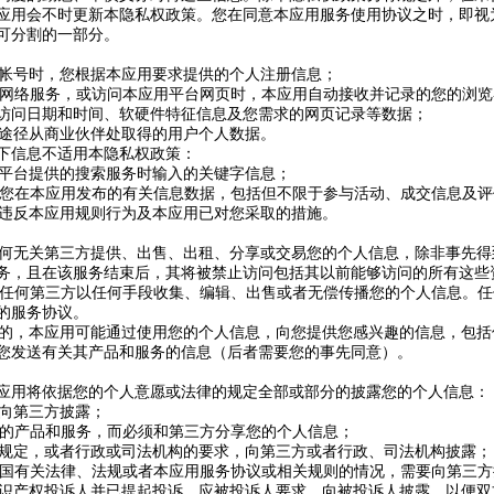
应用会不时更新本隐私权政策。您在同意本应用服务使用协议之时，即视
可分割的一部分。
应用帐号时，您根据本应用要求提供的个人注册信息；
应用网络服务，或访问本应用平台网页时，本应用自动接收并记录的您的浏览
访问日期和时间、软硬件特征信息及您需求的网页记录等数据；
合法途径从商业伙伴处取得的用户个人数据。
下信息不适用本隐私权政策：
应用平台提供的搜索服务时输入的关键字信息；
到的您在本应用发布的有关信息数据，包括但不限于参与活动、成交信息及
定或违反本应用规则行为及本应用已对您采取的措施。
向任何无关第三方提供、出售、出租、分享或交易您的个人信息，除非事先
务，且在该服务结束后，其将被禁止访问包括其以前能够访问的所有这些
允许任何第三方以任何手段收集、编辑、出售或者无偿传播您的个人信息。
的服务协议。
的目的，本应用可能通过使用您的个人信息，向您提供您感兴趣的信息，包
您发送有关其产品和服务的信息（后者需要您的事先同意）。
应用将依据您的个人意愿或法律的规定全部或部分的披露您的个人信息：
，向第三方披露；
要求的产品和服务，而必须和第三方分享您的个人信息；
有关规定，或者行政或司法机构的要求，向第三方或者行政、司法机构披露；
反中国有关法律、法规或者本应用服务协议或相关规则的情况，需要向第三
的知识产权投诉人并已提起投诉，应被投诉人要求，向被投诉人披露，以便