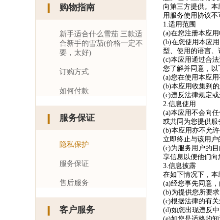
购物指南
向第三方提供。本
用服务使用协议不
1.适用范围
(a)在您注册本
新手适合什么雪茄 三款适
(b)在您使用本
合新手的雪茄(价格一定不
型、使用的语言、
要，太好)
(c)本应用通过
您了解并同意，以
订购方式
(a)您在使用本
(b)本应用收集
如何付款
(c)违反法律规
2.信息使用
(a)本应用不会
服务保证
或共同为您提供服
(b)本应用亦不
立即终止与该用户
隐私保护
(c)为服务用户
享信息以便他们向
服务保证
3.信息披露
在如下情况下，本
售后服务
(a)经您事先同意
(b)为提供您所
(c)根据法律的
客户服务
(d)如您出现违
(e)如您是适格