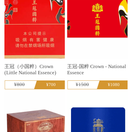
王冠（小国粹）Crown
王冠-国粹 Crown - National
(Little National Essence)
Essence
¥800
¥1500
¥700
¥1080