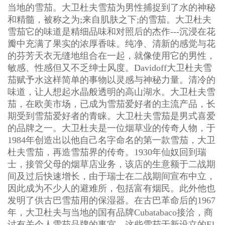
当地的雪茄。大卫杜夫雪茄为男性捕捉到了水的神秘
和精髓，被称之为;来自肌肤之下;的雪茄。大卫杜夫
雪茄它的味道是精细品味和对照后的杰作---沉浸在花
瓣中充满了果实的浓厚香味。纯净、清新的感觉与花
的芬芳天衣无缝地组合在一起，就像使用它的男性，
敏感、性感但又不乏绅士风度。Davidoff大卫杜夫雪
茄赋予水这样简单的事物以灵感与神秘力量。清冷的
味道，让人想起水晶般透明的高山湖水。大卫杜夫雪
茄，在欧美市场，已成为雪茄爱好者的主流产品，长
期受到雪茄爱好者的青睐。大卫杜夫雪茄是男式喜爱
的品牌之一。大卫杜夫是一位烟草业的传奇人物，于
1984年创造出以他自己名字命名的第一款雪茄，大卫
杜夫雪茄，再造雪茄界的传奇。1930年仙奴回到瑞
士，接管父母的烟草店业务，该店的生意额于二战期
间及过后快速增长，由于瑞士在二战期间宣布中立，
因此成为不少人的避难所，包括富有烟民。此外他也
发明了供古巴雪茄用的保湿器。在古巴革命后的1967
年，大卫杜夫与当地的国有品牌Cubatabaco接洽，商
讨有关个人雪茄品牌的事宜。这些雪茄于新设立的El