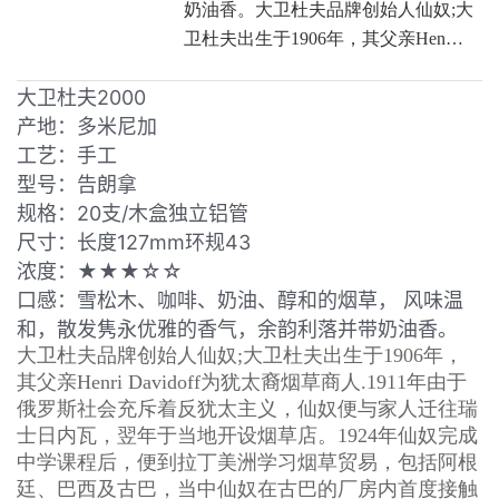
奶油香。大卫杜夫品牌创始人仙奴;大
卫杜夫出生于1906年，其父亲Hen…
大卫杜夫2000
产地：多米尼加
工艺：手工
型号：告朗拿
规格：20支/木盒独立铝管
尺寸：长度127mm环规43
浓度：★★★☆☆
口感：雪松木、咖啡、奶油、醇和的烟草， 风味温
和，散发隽永优雅的香气，余韵利落并带奶油香。
大卫杜夫品牌创始人仙奴;大卫杜夫出生于1906年，
其父亲Henri Davidoff为犹太裔烟草商人.1911年由于
俄罗斯社会充斥着反犹太主义，仙奴便与家人迁往瑞
士日内瓦，翌年于当地开设烟草店。1924年仙奴完成
中学课程后，便到拉丁美洲学习烟草贸易，包括阿根
廷、巴西及古巴，当中仙奴在古巴的厂房内首度接触