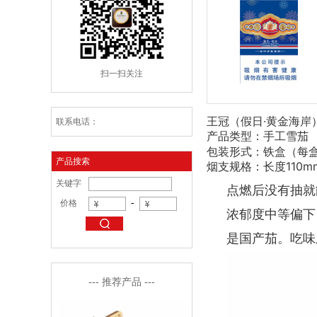
扫一扫关注
王冠（假日∙黄金海岸）Wan
联系电话：
产品类型：手工雪茄
包装形式：铁盒（每盒
产品搜索
烟支规格：长度110mm
关键字
点燃后没有抽就
-
价格
浓郁度中等偏下
是国产茄。吃味
--- 推荐产品 ---