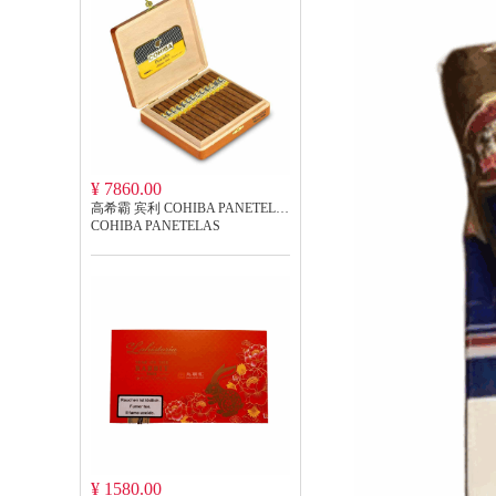
¥ 7860.00
高希霸 宾利 COHIBA PANETELAS
COHIBA PANETELAS
¥ 1580.00