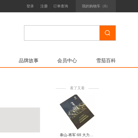
|
|
登录
注册
订单查询
我的购物车（
0
）
品牌故事
会员中心
雪茄百科
看了又看
泰山-将军 6H 大力神 Defeat 6H Hercules