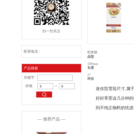
扫一扫关注
联系电话：
机卷烟
品型
109mm
长度
产品搜索
27
关键字
环径
-
价格
迷你型雪茄尺寸,属
好好享受这几分钟的
到不纯正物料的忧虑
--- 推荐产品 ---