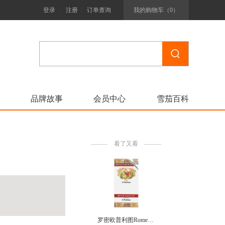
|
|
登录
注册
订单查询
我的购物车（
0
）
品牌故事
会员中心
雪茄百科
看了又看
罗密欧普利图Romeo and Juliet