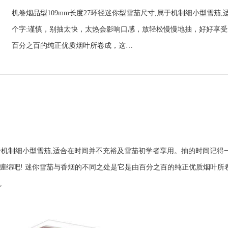
机卷烟品型109mm长度27环径迷你型雪茄尺寸,属于机制细小型雪
个字:谨慎，别抽太快，太热会影响口感，放轻松慢慢地抽，好好享受
百分之百的纯正优质烟叶所卷成，这…
于机制细小型雪茄,适合在时间并不充裕及雪茄初学者享用。
抽的时间记得
缠绵吧! 迷你雪茄与香烟的不同之处是它是由百分之百的纯正优质烟叶
。