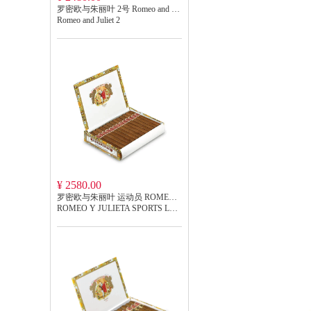
罗密欧与朱丽叶 2号 Romeo and Juliet 2
Romeo and Juliet 2
¥ 2580.00
罗密欧与朱丽叶 运动员 ROMEO Y JULIETA SPORTS LARGOS
ROMEO Y JULIETA SPORTS LARGOS