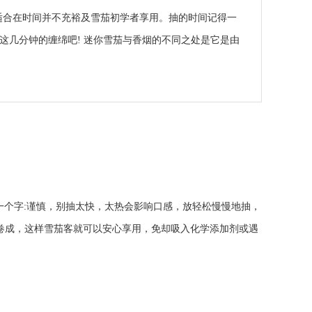
茄,适合在时间并不充裕及雪茄初学者享用。抽的时间记得一
这几分钟的缠绵吧! 迷你雪茄与香烟的不同之处是它是由
一个字:谨慎，别抽太快，太热会影响口感，放轻松慢慢地抽，
所卷成，这样雪茄客就可以安心享用，免却吸入化学添加剂或遇