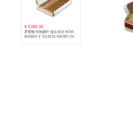
¥ 6380.00
罗密欧与朱丽叶 短丘吉尔 ROMEO Y JULIETA SHORT CHURCHILLS
ROMEO Y JULIETA SHORT CHURCHILLS