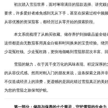
初次踏入
雪茄
世界，面对琳琅满目的茄款选择、讲究颇
要求，许多爱好者难免感到无从下手，甚至在探索过程中频
从容优雅的资深茄客，都经历过从零开始的摸索阶段。
本文系统梳理了从购买收藏、储存养护到抽吸品鉴全链
这些都是由无数茄客用真金白银和时间换来的宝贵经验。绕
少花冤枉钱、少走冤枉路，更快地领略到雪茄那层次丰富、
雪茄的魅力，在于其千变万化的风味表现、积淀深厚的
的从容仪式感。然而对刚入门的朋友来说，这条探索之路并
不仅造成经济上的浪费，更遗憾的是因此错过雪茄真正的美
为您的雪茄之旅保驾护航。
第一部分：储存与保养的七个禁忌，守护雪茄的生命力