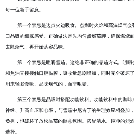
每一位新手留意。
第一个禁忌是边点火边吸食。点燃时火焰和高温烟气会
口品吸的细腻感受。正确做法是先均匀点燃茄脚，确保燃烧
去除杂气，再开始从容品味。
第二个禁忌是咀嚼雪茄。这绝非正确的品茄方式。咀嚼
和焦油直接接触口腔黏膜，吸收量急剧增加，同时完全破坏
用来轻啜慢吸、品味烟气的，而非咀嚼。
第三个禁忌是品吸时搭配功能饮料。功能饮料中的咖啡
神经、升高血压和心率，与雪茄中尼古丁的生理效应相叠加
负担，也破坏了放松品茄的惬意氛围。搭配清水、纯净的烈
选择。