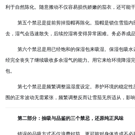
利于自然陈化。随意搬动不仅容易损伤娇嫩的茄衣，还可能
第五个禁忌是提前剪掉茄帽再陈化。茄帽是锁住雪茄内
去，湿气会迅速散失，后续控湿将变得异常困难。务必养成
第六个禁忌是用已经饱和的保湿包来吸湿。保湿包吸水
经完全丧失了继续吸收多余湿气的能力。用它来给环境降湿
包。
第七个禁忌是频繁调整温湿度设定。养护环境的稳定性
围的正常波动无需紧张，频繁调整反而让雪茄无所适从，影
第二部分：抽吸与品鉴的三个禁忌，还原纯正风味
错误的品吸方式不仅浪费好茄，更可能对身体造成不必