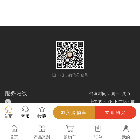
扫一扫，微信公众号
服务热线
咨询时间：周一~周五
上午09：00~下午18：00
加入购物车
立即购买
首页
客服
收藏
雪茄优选网/www.xuejieok.com/所有解释权（吸烟有害健康，未成年人禁止吸
烟）
首页
产品类别
购物车
订单
我的