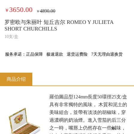
3650.00
￥
4890.00
￥
罗密欧与朱丽叶 短丘吉尔 ROMEO Y JULIETA
SHORT CHURCHILLS
10支/盒
服务承诺：
正品保障
极速退款
退货运费险
7天无理由退换货
商品介绍
羅伯圖品型124mm長度50環徑25支/盒
具有非常獨特的風味， 木質和泥土的
美味組合，並帶有淡淡的胡椒味，穿
過濃稠的奶油煙。進入雪茄的后三分
之一時，嘴唇上仍然存在一些鹹味，