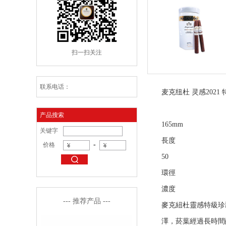
扫一扫关注
联系电话：
麦克纽杜 灵感2021
产品搜索
165mm
关键字
長度
-
价格
50
環徑
濃度
--- 推荐产品 ---
麥克紐杜靈感特級珍
澤，菸葉經過長時間