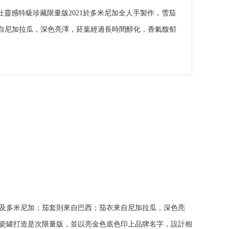
克紐杜靈感特級珍藏限量版2021於多米尼加全人手製作，雪茄
自尼加拉瓜，深色亮澤，菸葉經過長時間醇化，香氣馥郁
瓜及多米尼加；茄套則來自巴西；茄衣來自尼加拉瓜，深色亮
瓷罐打造是次限量版，並以亮金色底色印上品牌名字，設計相