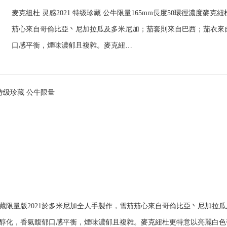
麦克纽杜 灵感2021 特级珍藏 公牛限量165mm長度50環徑濃度麥
茄心來自哥倫比亞丶尼加拉瓜及多米尼加；茄套則來自巴西；茄衣來
口感平衡，煙味濃郁且複雜。麥克紐…
 特级珍藏 公牛限量
藏限量版2021於多米尼加全人手製作，雪茄茄心來自哥倫比亞丶尼加拉
醇化，香氣馥郁口感平衡，煙味濃郁且複雜。麥克紐杜更特意以亮麗白色