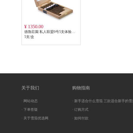
¥ 1350.00
德魯莊園 私人联盟9号5支体验装 DREW ESTATE LIGA PRIVADA NO.9 5-CT TASTING SAMPLER
5支/盒
关于我们
购物指南
· 网站动态
· 新手适合什么雪茄 三款适合新手的雪
· 下单答疑
· 订购方式
· 关于雪茄优选网
· 如何付款