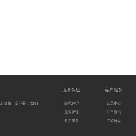
服务保证
客户服务
茄(价格一定不要，太好)
· 隐私保护
· 会员中心
· 服务保证
· 订单查询
· 售后服务
· 汇款确认