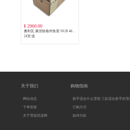
¥ 2960.00
奧利瓦 康涅狄格州鱼雷 NUB 464 OLIVACONNECTICUT TORPEDO NUB 464
24支/盒
关于我们
购物指南
· 网站动态
· 新手适合什么雪茄 三款适合新手的雪
· 下单答疑
· 订购方式
· 关于雪茄优选网
· 如何付款