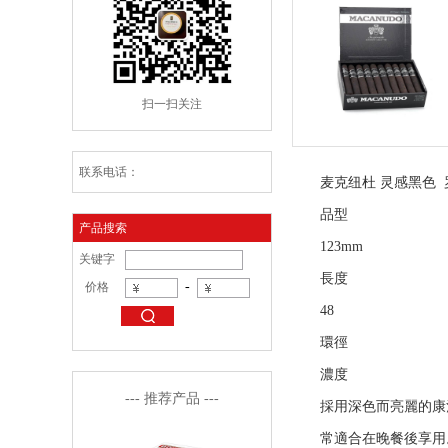
扫一扫关注
联系电话：
麦克纽杜 灵感黑色 
品型
产品搜索
123mm
关键字
長度
-
价格
48
環徑
濃度
--- 推荐产品 ---
採用深色而亮麗的康
常適合在晚餐後享用