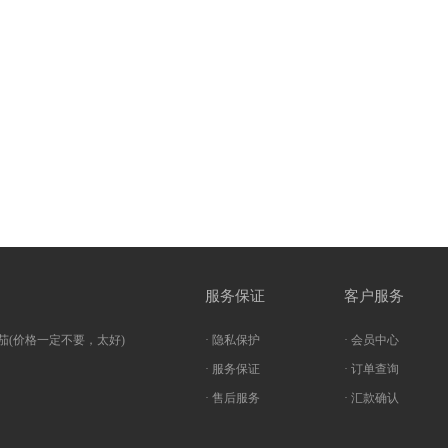
服务保证
客户服务
茄(价格一定不要，太好)
· 隐私保护
· 会员中心
· 服务保证
· 订单查询
· 售后服务
· 汇款确认