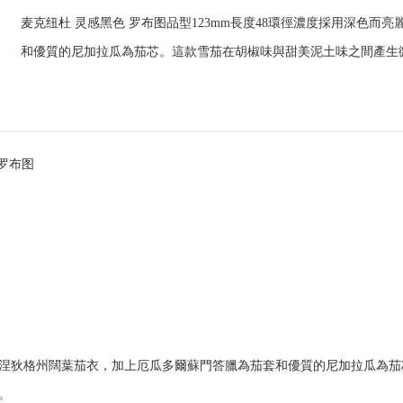
麦克纽杜 灵感黑色 罗布图品型123mm長度48環徑濃度採用深色
和優質的尼加拉瓜為茄芯。這款雪茄在胡椒味與甜美泥土味之間產生
罗布图
涅狄格州闊葉茄衣，加上厄瓜多爾蘇門答臘為茄套和優質的尼加拉瓜為茄
。