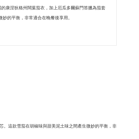
而亮麗的康涅狄格州闊葉茄衣，加上厄瓜多爾蘇門答臘為茄套
微妙的平衡，非常適合在晚餐後享用。
芯。這款雪茄在胡椒味與甜美泥土味之間產生微妙的平衡，非