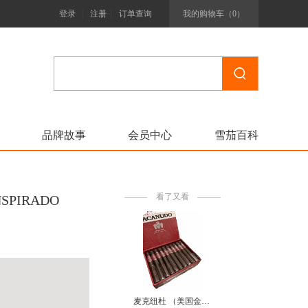
|
|
登录
注册
订单查询
我的购物车（
0
）
品牌故事
会员中心
雪茄百科
看了又看
PIRADO
麦克纽杜 （美国金都）公牛 McNudu Bull