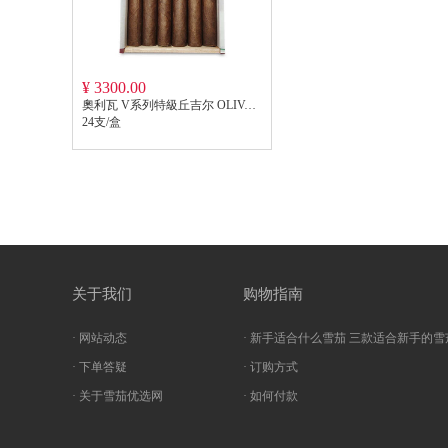
¥ 3300.00
奧利瓦 V系列特級丘吉尔 OLIVA SERIE V CHURCHILL EXTRA
24支/盒
关于我们
购物指南
· 网站动态
· 新手适合什么雪茄 三款适合新手的雪
· 下单答疑
· 订购方式
· 关于雪茄优选网
· 如何付款