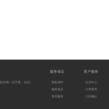
服务保证
客户服务
茄(价格一定不要，太好)
· 隐私保护
· 会员中心
· 服务保证
· 订单查询
· 售后服务
· 汇款确认