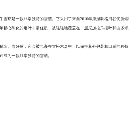
年公牛雪茄是一款非常独特的雪茄。它采用了来自2010年康涅狄格河谷优
0年精心陈化的烟叶非常优质，被轻轻地覆盖在一层尼加拉瓜捆叶和由多米
精细。卷好后，它会被包裹在雪松木盒中，以保持其外包装和口感的独特风
它成为一款非常独特的雪茄。