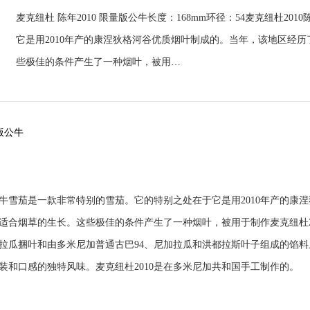
麦克纽杜 陈年2010 限量版公牛长度：168mm环径：54麦克纽杜2
它是用2010年产的康涅狄格河谷优质烟叶制成的。当年，该地区经
些极佳的条件产生了一种烟叶，被用…
量版公牛
年公牛雪茄是一款非常特别的雪茄。它的特别之处在于它是用2010年产的
适合烟草的生长。这些极佳的条件产生了一种烟叶，被用于制作麦克纽杜2
拉瓜捆叶和由多米尼加普通古巴94、尼加拉瓜和洪都拉斯叶子组成的馅
装和口感的独特风味。麦克纽杜2010是在多米尼加共和国手工制作的。