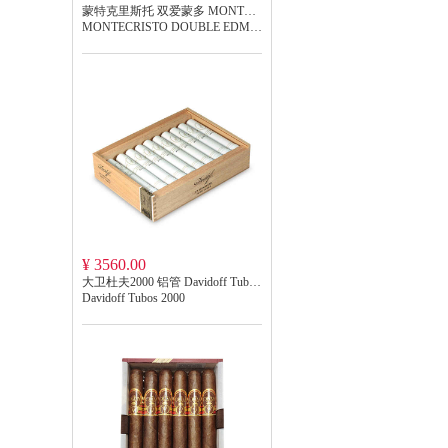
蒙特克里斯托 双爱蒙多 MONTECRISTO DOUBLE EDMUNDO
MONTECRISTO DOUBLE EDMUNDO
¥ 3560.00
大卫杜夫2000 铝管 Davidoff Tubos 2000
Davidoff Tubos 2000