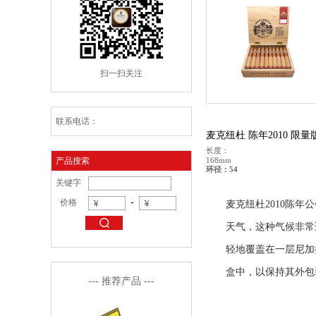
扫一扫关注
联系电话：
麦克纽杜 陈年2010 限
长度：
产品搜索
168mm
环径：54
关键字
-
价格
麦克纽杜2010陈
天气，这种气候非常
轻地覆盖在一层尼加
盒中，以保持其外包
--- 推荐产品 ---