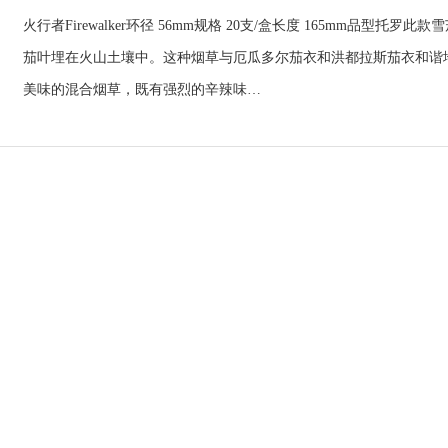
火行者Firewalker环径 56mm规格 20支/盒长度 165mm品
茄叶埋在火山土壤中。这种烟草与厄瓜多尔茄衣和洪都拉斯茄衣和谐地
美味的混合烟草，既有强烈的辛辣味…