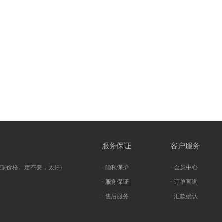
服务保证
客户服务
茄(价格一定不要，太好)
· 隐私保护
· 会员中心
· 服务保证
· 订单查询
· 售后服务
· 汇款确认