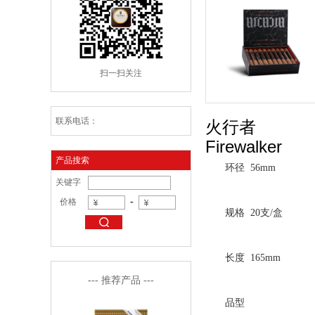
扫一扫关注
联系电话：
火行者
Firewalker
产品搜索
环径
56mm
关键字
-
价格
规格
20支/盒
长度
165mm
--- 推荐产品 ---
品型