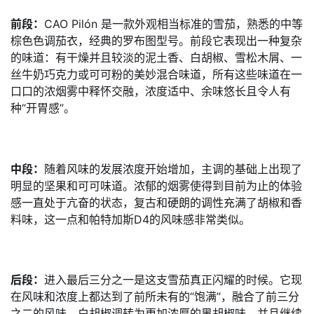
前段：
CAO Pilón 是一款外观相当标准的雪茄，熟悉的中等
棕色色调茄衣，经典的罗布图型号。前段它表现出一种复杂
的味道：有干燥并且较淡的泥土香、白胡椒、雪松木屑、一
丝牛奶巧克力或可可粉的美妙混合味道，所有这些味道在一
口口的浓烟雾中释怀交融，浓度适中、余味悠长且令人有
种“开胃感”。
中段：
随着风味的发展浓度开始增加，主调的基础上出现了
明显的坚果和可可味道。浓郁的烟雾使得到目前为止的体验
感一直处于亢奋的状态，复古和硬朗的调性充满了胡椒和香
料味，这一点和帕特加斯D4的风味感非常类似。
后段：
进入最后三分之一是这支雪茄真正闪耀的时候。它现
在风味和浓度上都达到了前所未有的“饱满”，融合了前三分
之二的风味，白胡椒调转为更加浓厚的黑胡椒味，并且继续