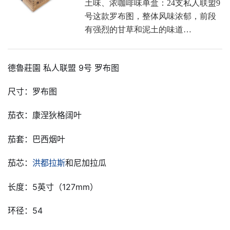
土味、浓咖啡味单盒：24支私人联盟9
号这款罗布图，整体风味浓郁，前段
有强烈的甘草和泥土的味道…
德魯莊園 私人联盟 9号 罗布图
尺寸：罗布图
茄衣：康涅狄格阔叶
茄套：巴西烟叶
茄芯：
洪都拉斯
和尼加拉瓜
长度：5英寸（127mm）
环径：54