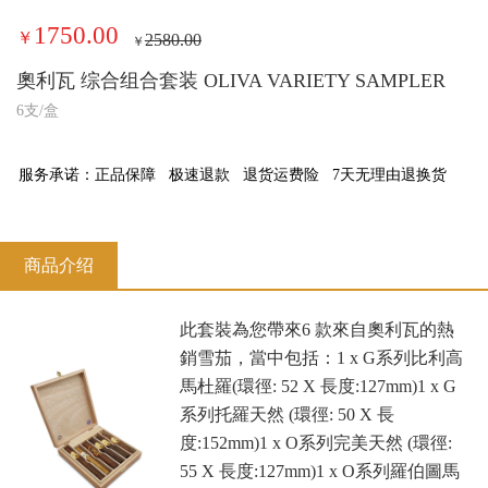
1750.00
￥
2580.00
￥
奧利瓦 综合组合套装 OLIVA VARIETY SAMPLER
6支/盒
服务承诺：
正品保障
极速退款
退货运费险
7天无理由退换货
商品介绍
此套裝為您帶來6 款來自奧利瓦的熱
銷雪茄，當中包括：1 x G系列比利高
馬杜羅(環徑: 52 X 長度:127mm)1 x G
系列托羅天然 (環徑: 50 X 長
度:152mm)1 x O系列完美天然 (環徑:
55 X 長度:127mm)1 x O系列羅伯圖馬