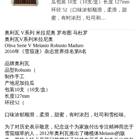
瓜包装 10支（10支/盒）长度 127mm
环径 52（口味浓郁顺滑，柔滑，甜
蜜，有时浓烈，吐司和…
奥利瓦 V系列 米拉尼奥 罗布图 马杜罗
奥利瓦V系列米拉尼奥
Oliva Serie V Melanio Robusto Maduro
2016年《雪茄迷》杂志世界排名第8名
品牌
奥利瓦
品型
Robusto（
制作
手工
产地
尼加拉瓜
包装
10支（10支/盒）
长度
127mm
环径
52（
口味浓郁顺滑，柔滑，甜蜜，有时浓烈，吐司和雪松味。
为了对历史表示敬意，纪念这个为家族付出专注精神而忠于
雪茄烟草的人，2012年奥利瓦推出了橄榄体Melanio的版