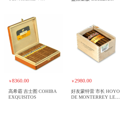
TORPEDO
SHORT YEAR OF THE
RABBIT 2023LE
8360.00
2980.00
￥
￥
高希霸 吉士图 COHIBA
好友蒙特雷 市长 HOYO
EXQUISITOS
DE MONTERREY LE
HOYO DU MAIRE