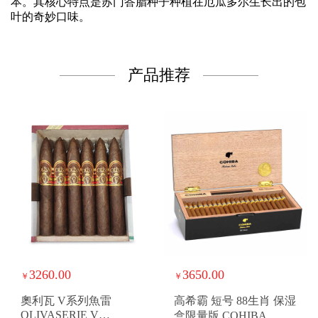
本。其核心特点是苏门答腊种子种植在厄瓜多尔生长出的包
叶的奇妙口味。
产品推荐
3260.00
3650.00
￥
￥
奧利瓦 V系列魚雷
高希霸 短号 88生肖 保湿
OLIVASERIE V
盒限量版 COHIBA