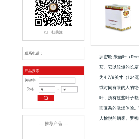
扫一扫关注
联系电话：
罗密欧·朱丽叶（Romeo
茄。它以较短的长度而闻
产品搜索
为4 7/8英寸（1
关键字
或时间有限的人的绝
-
价格
叶，所有这些叶子都来
而复杂的吸烟体验。
人愉悦的烟雾。罗密欧
--- 推荐产品 ---