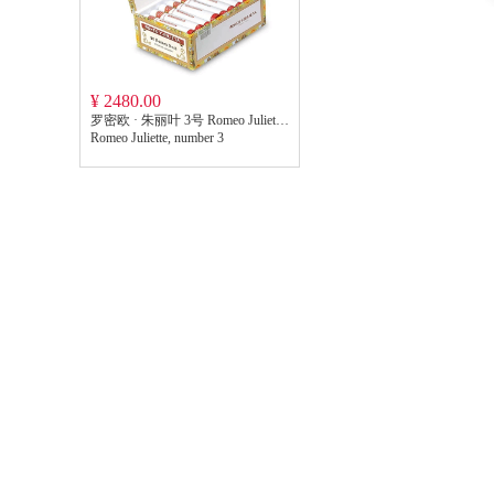
¥ 2480.00
罗密欧 · 朱丽叶 3号 Romeo Juliette, number 3
Romeo Juliette, number 3