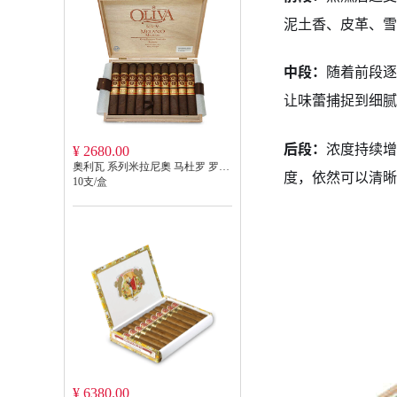
泥土香、皮革、雪
中段：
随着前段逐
让味蕾捕捉到细腻
后段：
浓度持续增
¥ 2680.00
奧利瓦 系列米拉尼奧 马杜罗 罗布图 OLIVA SERIE V MELANIO MADURO ROBUSTO V
度，依然可以清晰
10支/盒
¥ 6380.00