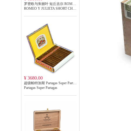
罗密欧与朱丽叶 短丘吉尔 ROMEO Y JULIETA SHORT CHURCHILLS
ROMEO Y JULIETA SHORT CHURCHILLS
¥ 3680.00
超级帕特加斯 Partagas Super Partagas
Partagas Super Partagas