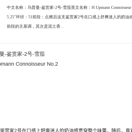
中文名称：乌普曼-鉴赏家-2号-雪茄英文名称：H.Upmann Connoiss
5.25"环径：51前段：点燃后这支鉴赏家2号在口感上舒爽迷人的
前段的主基调，其次是泥土香…
-鉴赏家-2号-雪茄
nn Connoisseur No.2
鉴赏家2号在口感上舒爽迷人的奶油感贯穿整个味蕾，随后，直