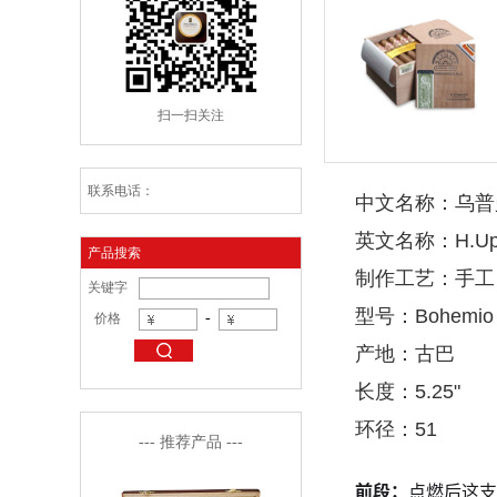
扫一扫关注
联系电话：
中文名称：乌普曼
英文名称：H.Upma
产品搜索
制作工艺：手工
关键字
型号：Bohemio
-
价格
产地：古巴
长度：5.25"
环径：51
--- 推荐产品 ---
前段：
点燃后这支