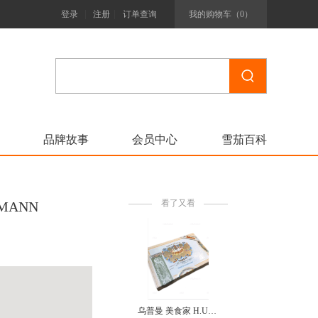
|
|
登录
注册
订单查询
我的购物车（
0
）
品牌故事
会员中心
雪茄百科
看了又看
MANN
乌普曼 美食家 H.Upmann Epicures