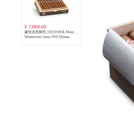
¥ 13800.00
蒙特克里斯托 1935大仲马 Montecristo Linea 1935 Dumas
Montecristo Linea 1935 Dumas