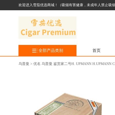
欢迎进入雪茄优选商城！（吸烟有害健康，未成年人禁止吸
全部产品类别
首页
乌普曼 > 优名 乌普曼 鉴赏家二号H. UPMANN H.UPMANN CO