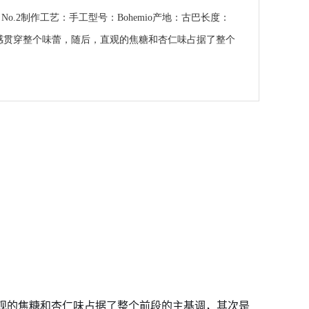
eur No.2制作工艺：手工型号：Bohemio产地：古巴长度：
奶油感贯穿整个味蕾，随后，直观的焦糖和杏仁味占据了整个
观的焦糖和杏仁味占据了整个前段的主基调，其次是