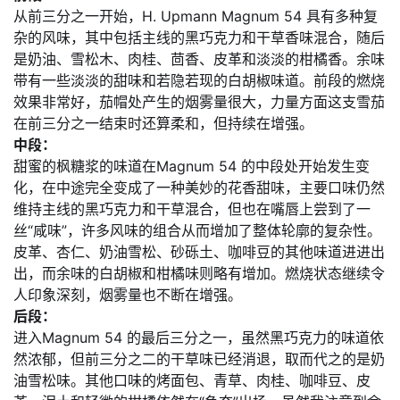
从前三分之一开始，H. Upmann Magnum 54 具有多种复
杂的风味，其中包括主线的黑巧克力和干草香味混合，随后
是奶油、雪松木、肉桂、茴香、皮革和淡淡的柑橘香。余味
带有一些淡淡的甜味和若隐若现的白胡椒味道。前段的燃烧
效果非常好，茄帽处产生的烟雾量很大，力量方面这支雪茄
在前三分之一结束时还算柔和，但持续在增强。
中段：
甜蜜的枫糖浆的味道在Magnum 54 的中段处开始发生变
化，在中途完全变成了一种美妙的花香甜味，主要口味仍然
维持主线的黑巧克力和干草混合，但也在嘴唇上尝到了一
丝“咸味”，许多风味的组合从而增加了整体轮廓的复杂性。
皮革、杏仁、奶油雪松、砂砾土、咖啡豆的其他味道进进出
出，而余味的白胡椒和柑橘味则略有增加。燃烧状态继续令
人印象深刻，烟雾量也不断在增强。
后段：
进入Magnum 54 的最后三分之一，虽然黑巧克力的味道依
然浓郁，但前三分之二的干草味已经消退，取而代之的是奶
油雪松味。其他口味的烤面包、青草、肉桂、咖啡豆、皮