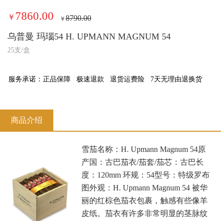
7860.00
￥
8790.00
￥
乌普曼 玛瑙54 H. UPMANN MAGNUM 54
25支/盒
服务承诺：
正品保障
极速退款
退货运费险
7天无理由退换货
商品介绍
雪茄名称：H. Upmann Magnum 54原
产国：古巴茄衣/茄套/茄芯：古巴长
度：120mm 环规：54型号：特级罗布
图外观：H. Upmann Magnum 54 被华
丽的红棕色茄衣包裹，触感有些像羊
皮纸。茄衣有许多非常明显的茎脉纹