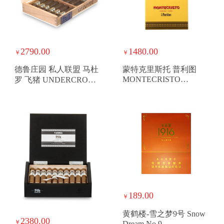
2790.00
1480.00
￥
￥
德鲁庄园 私人联盟 马杜
蒙特克里斯托 普利图
MONTECRISTO
罗 飞猪 UNDERCROWN
PURITOS
MADURO FLYING PIG
189.00
￥
黄鹤楼-雪之梦9号 Snow
2380.00
￥
Dream No.9