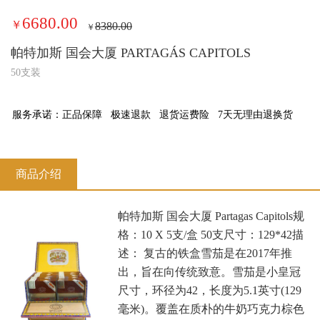
6680.00
￥
8380.00
￥
帕特加斯 国会大厦 PARTAGÁS CAPITOLS
50支装
服务承诺：
正品保障
极速退款
退货运费险
7天无理由退换货
商品介绍
帕特加斯 国会大厦 Partagas Capitols规
格：10 X 5支/盒 50支尺寸：129*42描
述： 复古的铁盒雪茄是在2017年推
出，旨在向传统致意。雪茄是小皇冠
尺寸，环径为42，长度为5.1英寸(129
毫米)。覆盖在质朴的牛奶巧克力棕色