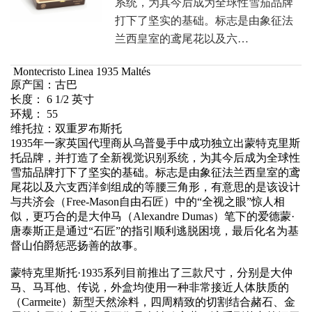
系统，为其今后成为全球性雪茄品牌
打下了坚实的基础。标志是由象征法
兰西皇室的鸢尾花以及六…
Montecristo Linea 1935 Maltés
原产国：古巴
长度： 6 1/2 英寸
环规： 55
维托拉：双重罗布斯托
1935年一家英国代理商从乌普曼手中成功独立出蒙特克里斯
托品牌，并打造了全新视觉识别系统，为其今后成为全球性
雪茄品牌打下了坚实的基础。标志是由象征法兰西皇室的鸢
尾花以及六支西洋剑组成的等腰三角形，有意思的是该设计
与共济会（Free-Mason自由石匠）中的“全视之眼”惊人相
似，更巧合的是大仲马（Alexandre Dumas）笔下的爱德蒙·
唐泰斯正是通过“石匠”的指引顺利逃脱困境，最后化名为基
督山伯爵惩恶扬善的故事。
蒙特克里斯托·1935系列目前推出了三款尺寸，分别是大仲
马、马耳他、传说，外盒均使用一种非常接近人体肤质的
（Carmeite）新型天然涂料，四周精致的切割结合赭石、金