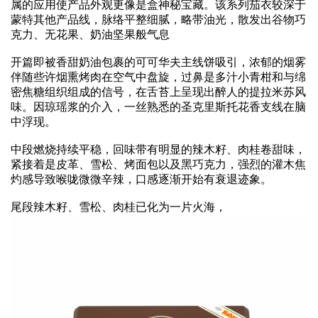
属的应用使产品外观更像是盒神秘宝藏。该系列茄衣较深于
蒙特其他产品线，脉络平整细腻，略带油光，散发出谷物巧
克力、无花果、奶油坚果般气息
开篇即被香甜奶油包裹的可可华夫主线饼吸引，浓郁的烟雾
伴随些许烟熏烤肉在空气中盘旋，过鼻是多汁小青柑和与绵
密焦糖组织组成的信号，在舌苔上呈现出醉人的提拉米苏风
味。因琼瑶浆的介入，一丝熟悉的圣克里斯托花香支线在脑
中浮现。
中段燃烧持续平稳，回味带有明显的辣木籽、肉桂卷甜味，
紧接着是皮革、雪松、烤面包以及黑巧克力，强烈的灌木焦
灼感导致喉咙微微辛辣，口感逐渐开始有衰退迹象。
尾段辣木籽、雪松、肉桂已化为一片火海，