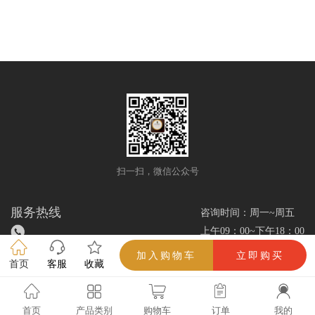
扫一扫，微信公众号
服务热线
咨询时间：周一~周五
上午09：00~下午18：00
加入购物车
立即购买
首页
客服
收藏
雪茄优选网/www.xuejieok.com/所有解释权（吸烟有害健康，未成年人禁止吸
烟）
首页
产品类别
购物车
订单
我的