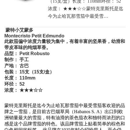
（15支/盒）长度： 110mm环径： 52
浓度： ★★★☆☆蒙特克里斯托是迄
今为止哈瓦那雪茄中最受雪…
蒙特小艾蒙多
Montecristo Petit Edmundo
此款茄偏中浓度力量较为集中，有着丰富的坚果香，幼滑和
带皮革味的纯烟草香。
品型： Petit Robusto
制作： 手工
产地： 古巴
包装： 15支（15支/盒）
长度： 110mm
环径： 52
浓度： ★★★☆☆
蒙特克里斯托是迄今为止哈瓦那雪茄中最受雪茄客欢迎的品
牌之一雪茄，是目前古巴烟草局（Habanos S. A）出口到欧
洲销量最大的雪茄，特有油滑的茶色茄衣和独特而浓烈的口
感是这个品牌雪茄的特色。该品牌雪茄上贴着简单的棕色和
白色相间的标签。 此品牌在1935年时介绍给世人，至今仍