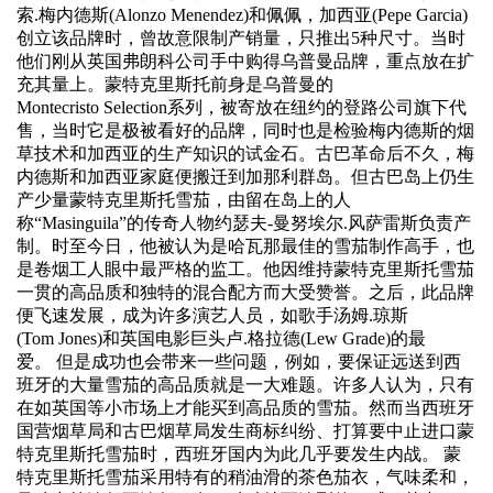
索.梅内德斯(Alonzo Menendez)和佩佩，加西亚(Pepe Garcia)
创立该品牌时，曾故意限制产销量，只推出5种尺寸。当时
他们刚从英国弗朗科公司手中购得乌普曼品牌，重点放在扩
充其量上。蒙特克里斯托前身是乌普曼的
Montecristo Selection系列，被寄放在纽约的登路公司旗下代
售，当时它是极被看好的品牌，同时也是检验梅内德斯的烟
草技术和加西亚的生产知识的试金石。古巴革命后不久，梅
内德斯和加西亚家庭便搬迁到加那利群岛。但古巴岛上仍生
产少量蒙特克里斯托雪茄，由留在岛上的人
称“Masinguila”的传奇人物约瑟夫-曼努埃尔.风萨雷斯负责产
制。时至今日，他被认为是哈瓦那最佳的雪茄制作高手，也
是卷烟工人眼中最严格的监工。他因维持蒙特克里斯托雪茄
一贯的高品质和独特的混合配方而大受赞誉。之后，此品牌
便飞速发展，成为许多演艺人员，如歌手汤姆.琼斯
(Tom Jones)和英国电影巨头卢.格拉德(Lew Grade)的最
爱。 但是成功也会带来一些问题，例如，要保证远送到西
班牙的大量雪茄的高品质就是一大难题。许多人认为，只有
在如英国等小市场上才能买到高品质的雪茄。然而当西班牙
国营烟草局和古巴烟草局发生商标纠纷、打算要中止进口蒙
特克里斯托雪茄时，西班牙国内为此几乎要发生内战。 蒙
特克里斯托雪茄采用特有的稍油滑的茶色茄衣，气味柔和，