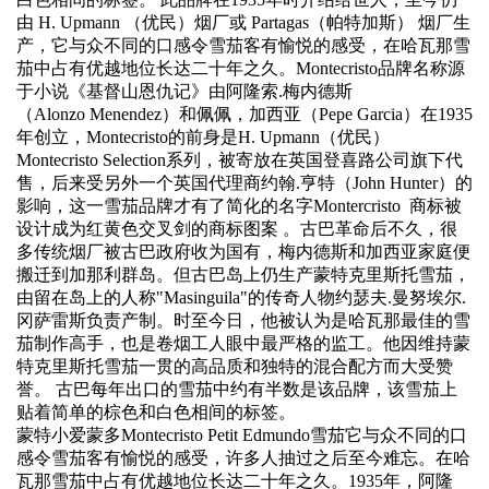
由 H. Upmann （优民）烟厂或 Partagas（帕特加斯） 烟厂生
产，它与众不同的口感令雪茄客有愉悦的感受，在哈瓦那雪
茄中占有优越地位长达二十年之久。Montecristo品牌名称源
于小说《基督山恩仇记》由阿隆索.梅内德斯
（Alonzo Menendez）和佩佩，加西亚（Pepe Garcia）在1935
年创立，Montecristo的前身是H. Upmann（优民）
Montecristo Selection系列，被寄放在英国登喜路公司旗下代
售，后来受另外一个英国代理商约翰.亨特（John Hunter）的
影响，这一雪茄品牌才有了简化的名字Montercristo 商标被
设计成为红黄色交叉剑的商标图案 。古巴革命后不久，很
多传统烟厂被古巴政府收为国有，梅内德斯和加西亚家庭便
搬迁到加那利群岛。但古巴岛上仍生产蒙特克里斯托雪茄，
由留在岛上的人称"Masinguila"的传奇人物约瑟夫.曼努埃尔.
冈萨雷斯负责产制。时至今日，他被认为是哈瓦那最佳的雪
茄制作高手，也是卷烟工人眼中最严格的监工。他因维持蒙
特克里斯托雪茄一贯的高品质和独特的混合配方而大受赞
誉。 古巴每年出口的雪茄中约有半数是该品牌，该雪茄上
贴着简单的棕色和白色相间的标签。
蒙特小爱蒙多Montecristo Petit Edmundo雪茄
它与众不同的口
感令雪茄客有愉悦的感受，许多人抽过之后至今难忘。在哈
瓦那雪茄中占有优越地位长达二十年之久。1935年，阿隆