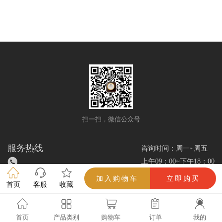
扫一扫，微信公众号
服务热线
咨询时间：周一~周五
上午09：00~下午18：00
加入购物车
立即购买
首页
客服
收藏
雪茄优选网/www.xuejieok.com/所有解释权（吸烟有害健康，未成年人禁止吸
烟）
首页
产品类别
购物车
订单
我的