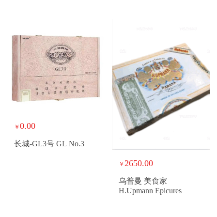
MAESTRA SELECTION
0.00
￥
长城-GL3号 GL No.3
2650.00
￥
乌普曼 美食家
H.Upmann Epicures