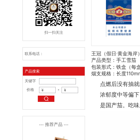
扫一扫关注
王冠（假日∙黄金海岸）Wan
联系电话：
产品类型：手工雪茄
包装形式：铁盒（每盒
产品搜索
烟支规格：长度110mm
关键字
点燃后没有抽就
-
价格
浓郁度中等偏下
是国产茄。吃味
--- 推荐产品 ---