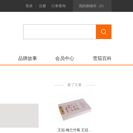
|
|
登录
注册
订单查询
我的购物车（
0
）
品牌故事
会员中心
雪茄百科
看了又看
王冠-梅兰竹菊 王冠（梅兰竹菊）WangguanMeilanzhuju