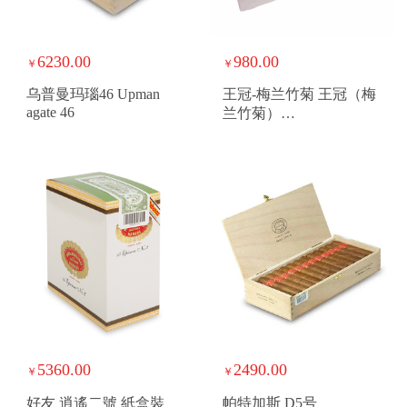
6230.00
980.00
￥
￥
乌普曼玛瑙46 Upman
王冠-梅兰竹菊 王冠（梅
agate 46
兰竹菊）
WangguanMeilanzhuju
5360.00
2490.00
￥
￥
好友 逍遙二號 紙盒裝
帕特加斯 D5号