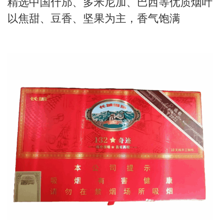
精选中国什邡、多米尼加、巴西等优质烟叶
以焦甜、豆香、坚果为主，香气饱满