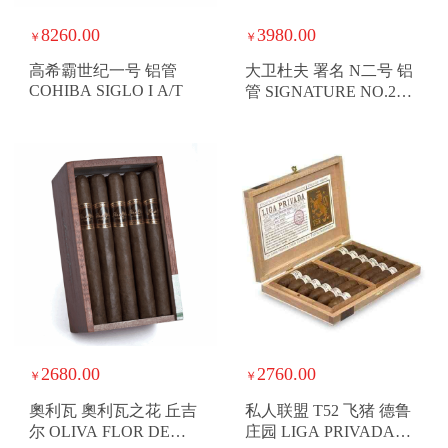
8260.00
3980.00
￥
￥
高希霸世纪一号 铝管
大卫杜夫 署名 N二号 铝
COHIBA SIGLO I A/T
管 SIGNATURE NO.2
TUBOS
2680.00
2760.00
￥
￥
奧利瓦 奧利瓦之花 丘吉
私人联盟 T52 飞猪 德鲁
尔 OLIVA FLOR DE
庄园 LIGA PRIVADA