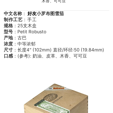
木香、可可豆
中文名称
：
好友
小罗布图雪茄
制作工艺
：手工
规格
：25支木盒
型号
：Petit Robusto
产地
：古巴
浓度
：中等浓郁
尺寸
：长度4" (102mm) 直径/环径:50 (19.84mm)
口感
：(参考): 奶油、皮革、木香、可可豆