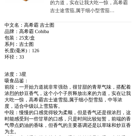
的力道，实在让我大吃一惊，高希霸
吉士途雪茄,属于细小型雪茄…
中文名：高希霸 吉士图
品牌：高希霸 Cohiba
包装：25支/盒
系列：吉士图
长度(毫米)：126
环径：33
浓度：3星
吸食品鉴：
前段：一开始力道就非常强劲，很甘甜的青草气味，搭配着
浓烈的炒豆香气，这个小个子所释放出來的力道，实在让我
大吃一惊，高希霸吉士途雪茄,属于细小型雪茄，中等浓
度，适合中级以上雪茄客。
中段：慢慢的口感觉得较为柔顺，但是香气还是很浓烈，这
时能感受到一些甘草的口感，只是时间比较短暂，前端的香
气帶点奶油的香味，但香气的主要基调还是以草味和炒豆香
为主。