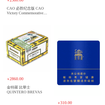
￥
CAO 必胜纪念版 CAO
Victory Commemorative
Edition
2860.00
￥
金特羅 比華士
QUINTERO BREVAS
310.00
￥