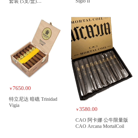
Siglo II
套装 (5支/盒)
MACANUDO
INSPIRADO TRAVEL
HUMIDOR SAMPLER
7650.00
￥
特立尼达 暗礁 Trinidad
Vigia
3580.00
￥
CAO 阿卡娜 公牛限量版
CAO Arcana MortalCoil