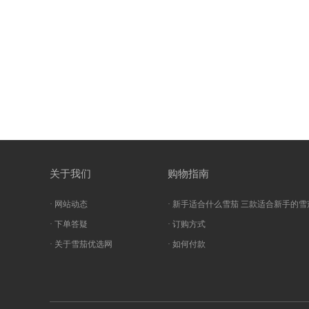
关于我们
购物指南
· 网站动态
· 新手适合什么雪茄 三款适合新手的雪
· 下单答疑
· 订购方式
· 关于雪茄优选网
· 如何付款