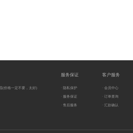
服务保证
客户服务
茄(价格一定不要，太好)
· 隐私保护
· 会员中心
· 服务保证
· 订单查询
· 售后服务
· 汇款确认