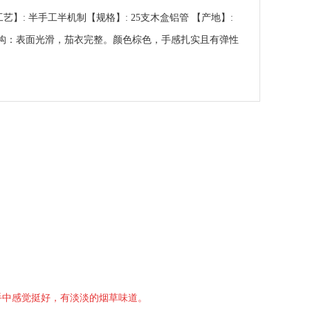
.2 【工艺】: 半手工半机制【规格】: 25支木盒铝管 【产地】:
1.外表与结构：表面光滑，茄衣完整。颜色棕色，手感扎实且有弹性
手中感觉挺好，有淡淡的烟草味道。