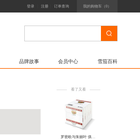
|
|
登录
注册
订单查询
我的购物车（
0
）
品牌故事
会员中心
雪茄百科
看了又看
罗密欧与朱丽叶 俱乐部 ROMEO Y JULIETA CLUB