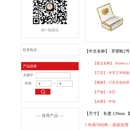
扫一扫关注
联系电话：
【中文名称】: 罗密欧2
【英文名称】: Romeo y Jul
产品搜索
【工艺】: 半手工半机制
关键字
【规格】: 25支木盒铝
-
价格
【产地】: 古巴
【浓度】: 中等
【尺寸】: 长度:129mm 直
--- 推荐产品 ---
1.外表与结构：表面光