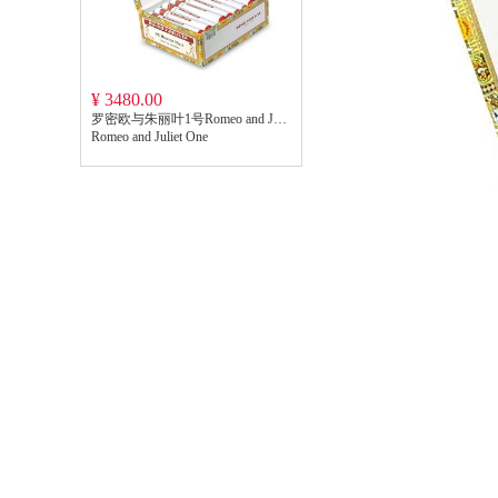
¥ 3480.00
罗密欧与朱丽叶1号Romeo and Juliet One
Romeo and Juliet One