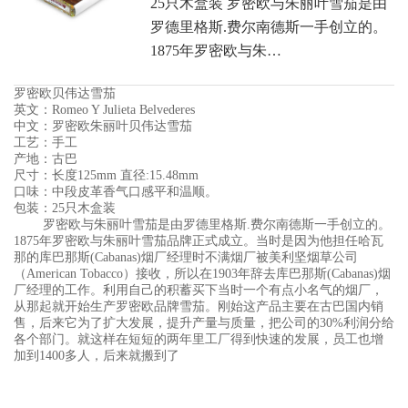
25只木盒装 罗密欧与朱丽叶雪茄是由
罗德里格斯.费尔南德斯一手创立的。
1875年罗密欧与朱…
罗密欧贝伟达雪茄
英文：Romeo Y Julieta Belvederes
中文：罗密欧朱丽叶贝伟达雪茄
工艺：手工
产地：古巴
尺寸：长度125mm 直径:15.48mm
口味：中段皮革香气口感平和温顺。
包装：25只木盒装
罗密欧与朱丽叶雪茄是由罗德里格斯.费尔南德斯一手创立的。
1875年罗密欧与朱丽叶雪茄品牌正式成立。当时是因为他担任哈瓦
那的库巴那斯(Cabanas)烟厂经理时不满烟厂被美利坚烟草公司
（American Tobacco）接收，所以在1903年辞去库巴那斯(Cabanas)烟
厂经理的工作。利用自己的积蓄买下当时一个有点小名气的烟厂，
从那起就开始生产罗密欧品牌雪茄。刚始这产品主要在古巴国内销
售，后来它为了扩大发展，提升产量与质量，把公司的30%利润分给
各个部门。就这样在短短的两年里工厂得到快速的发展，员工也增
加到1400多人，后来就搬到了