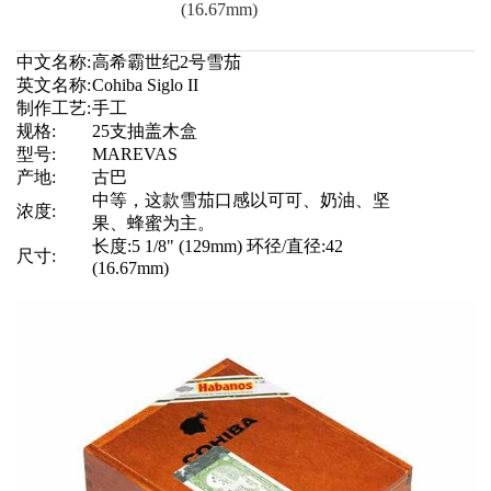
(16.67mm)
中文名称:
高希霸
世纪2号雪茄
英文名称:
Cohiba Siglo II
制作工艺:
手工
规格:
25支抽盖木盒
型号:
MAREVAS
产地:
古巴
中等，这款雪茄口感以可可、奶油、坚
浓度:
果、蜂蜜为主。
长度:5 1/8" (129mm) 环径/直径:42
尺寸:
(16.67mm)