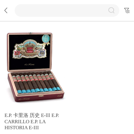
E.P. 卡里洛 历史 E-lll E.P.
CARRILLO E.P. LA
HISTORIA E-III