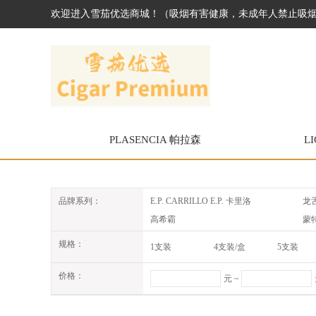
欢迎进入雪茄优选商城！（吸烟有害健康，未成年人禁止吸
PLASENCIA 帕拉森
L
E.P. CARRILLO E.P. 卡里洛
龙
品牌系列：
高希霸
蒙
圣克里斯多
帕
规格：
1支装
4支装/盒
5支装
私人联盟
路
20支装
12支/盒装
25支装
CA
麦克纽杜
价格：
6支/盒
60支/1套
66支/套
元 ~
库阿巴
金
24支/盒
12盒/条
21支/盒
88支保湿盒限量
3*5/15支装
10*10/100支装
乌普曼
蟠