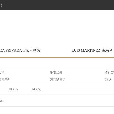
烟）
IGA PRIVADA T私人联盟
LUIS MARTINEZ 路易
舌兰
唯嘉1998
多尔
特克里斯
黄鹤楼雪茄
波尔
拉森
雷蒙．阿隆尼
拉伊
10支装
14支装
易馬丁
丹纳曼
威利
3*3/9/盒
3支/盒
O
拉奥罗拉
奥利
20支/礼盒
8支/盒
元
特罗
威古洛
唯佳 V
3*5/15支
16支装
20*5/100支装
50支装
趣
好友
比雅