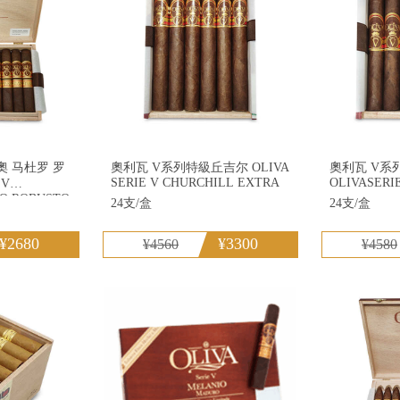
 马杜罗 罗
奧利瓦 V系列特級丘吉尔 OLIVA
奧利瓦 V系
SERIE V CHURCHILL EXTRA
OLIVASERI
O ROBUSTO
24支/盒
24支/盒
¥2680
¥3300
¥4560
¥4580