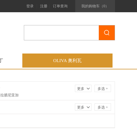
|
|
登录
注册
订单查询
我的购物车（
0
）
马丁
OLIVA 奧利瓦
塞
更多
多选 +
．拉腊尼亚加
士特利亚
更多
多选 +
瓦
F
达