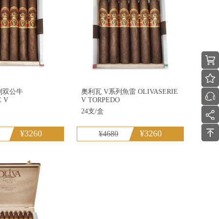
列双公牛
奧利瓦 V系列魚雷 OLIVASERIE
E V
V TORPEDO
24支/盒
¥3260
¥3260
¥4680