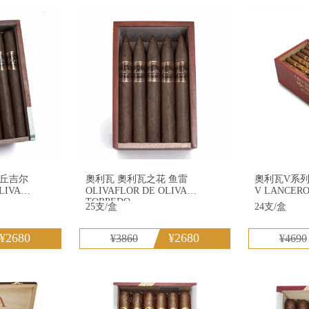
G罗布图
帕特加斯
罗密
冠雪茄
泰山雪茄
长城
 丘吉尔
奧利瓦 奧利瓦之花 鱼雷
奧利瓦V系列長
OLIVAFLOR DE OLIVA
V LANCER
TORPEDO
25支/盒
24支/盒
¥2680
¥2680
¥3860
¥4690