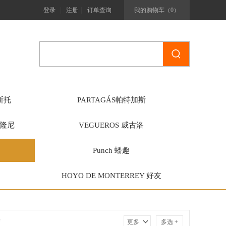
|
|
登录
注册
订单查询
我的购物车（
0
）
斯托
PARTAGÁS帕特加斯
阿隆尼
VEGUEROS 威古洛
Punch 蟠趣
HOYO DE MONTERREY 好友
塞
更多
多选 +