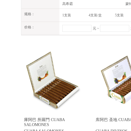
高希霸
蒙
圣克里斯多
帕
规格：
1支装
4支装/盒
5支装
私人联盟
路
20支装
12支/盒装
25支装
CA
麦克纽杜
价格：
6支/盒
60支/1套
66支/套
元 ~
库阿巴
金
24支/盒
12盒/条
21支/盒
88支保湿盒限量
3*5/15支装
10*10/100支装
乌普曼
蟠
特立尼达
C
大卫杜夫
王
庫阿巴 所羅門 CUABA
SALOMONES