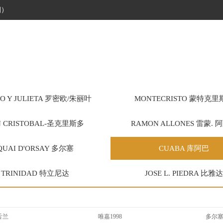
烟）
O Y JULIETA 罗密欧/朱丽叶
MONTECRISTO 蒙特克里
N CRISTOBAL-圣克里斯多
RAMON ALLONES 雷蒙. 
QUAI D'ORSAY 多尔塞
CUABA 库阿巴
TRINIDAD 特立尼达
JOSE L. PIEDRA 比雅达
舌兰
唯嘉1998
多尔