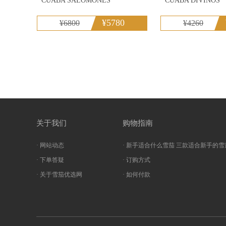
CUABA SALOMONES
CUABA DIVINOS
¥5780
¥6800
¥4260
关于我们
购物指南
· 网站动态
· 新手适合什么雪茄 三款适合新手的雪
· 下单答疑
· 订购方式
· 关于雪茄优选网
· 如何付款