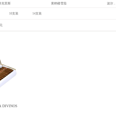
特克里斯
黄鹤楼雪茄
波尔
拉森
雷蒙．阿隆尼
拉伊
10支装
14支装
易馬丁
丹纳曼
威利
3*3/9/盒
3支/盒
O
拉奥罗拉
奥利
20支/礼盒
8支/盒
元
特罗
威古洛
唯佳 V
3*5/15支
16支装
20*5/100支装
50支装
趣
好友
比雅
G罗布图
帕特加斯
罗密
冠雪茄
泰山雪茄
长城
库阿巴 圣地 CUABA DIVINOS