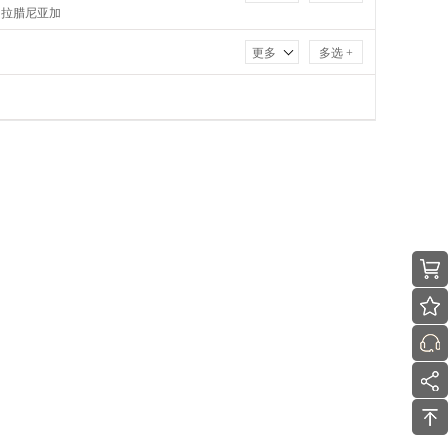
．拉腊尼亚加
士特利亚
更多
多选 +
瓦
F
达
欧与朱丽叶
雪茄