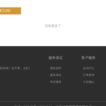
¥3180
没有更多了
服务保证
客户服务
茄(价格一定不要，太好)
· 隐私保护
· 会员中心
· 服务保证
· 订单查询
· 售后服务
· 汇款确认