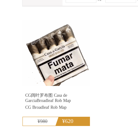
库阿巴
金
24支/盒
12盒/条
21支/盒
88支保湿盒限量
3*5/15支装
10*10/100支装
乌普曼
蟠
特立尼达
C
大卫杜夫
王
CG阔叶罗布图 Casa de
GarciaBroadleaf Rob Map
CG Broadleaf Rob Map
¥620
¥980