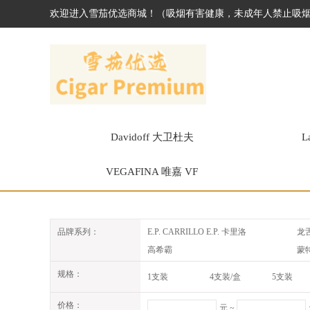
欢迎进入雪茄优选商城！（吸烟有害健康，未成年人禁止吸
Davidoff 大卫杜夫
L
VEGAFINA 唯嘉 VF
E.P. CARRILLO E.P. 卡里洛
龙
品牌系列：
高希霸
蒙
圣克里斯多
帕
规格：
1支装
4支装/盒
5支装
私人联盟
路
20支装
12支/盒装
25支装
CA
麦克纽杜
价格：
6支/盒
60支/1套
66支/套
元 ~