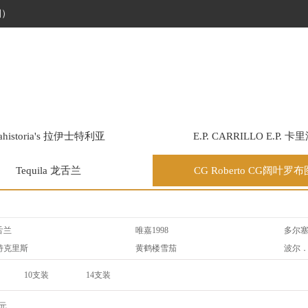
烟）
ahistoria's 拉伊士特利亚
E.P. CARRILLO E.P. 卡
Tequila 龙舌兰
CG Roberto CG阔叶罗布
舌兰
唯嘉1998
多尔
特克里斯
黄鹤楼雪茄
波尔
拉森
雷蒙．阿隆尼
拉伊
10支装
14支装
易馬丁
丹纳曼
威利
3*3/9/盒
3支/盒
O
拉奥罗拉
奥利
20支/礼盒
8支/盒
元