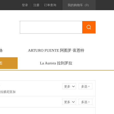
|
|
登录
注册
订单查询
我的购物车（
0
）
里洛
ARTURO FUENTE 阿图罗·富恩特
图
La Aurora 拉到罗拉
塞
更多
多选 +
．拉腊尼亚加
士特利亚
更多
多选 +
瓦