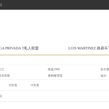
烟）
IGA PRIVADA T私人联盟
LUIS MARTINEZ 路易
舌兰
唯嘉1998
多尔
特克里斯
黄鹤楼雪茄
波尔
拉森
雷蒙．阿隆尼
拉伊
10支装
14支装
易馬丁
丹纳曼
威利
3*3/9/盒
3支/盒
O
拉奥罗拉
奥利
20支/礼盒
8支/盒
元
特罗
威古洛
唯佳 V
3*5/15支
16支装
20*5/100支装
50支装
趣
好友
比雅