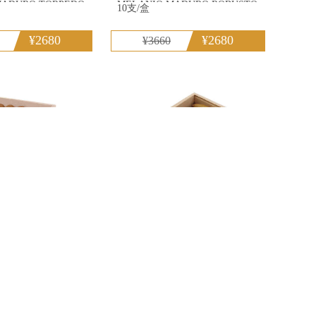
MADURO TORPEDO
MELANIO MADURO ROBUSTO
10支/盒
V
¥2680
¥2680
¥3660
格州 NUB 460
奧利瓦 康涅狄格州鱼雷 NUB
464 OLIVACONNECTICUT
TORPEDO NUB 464
24支/盒
¥2860
¥2960
¥4560