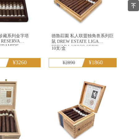
典珍藏系列金字塔
德魯莊園 私人联盟独角兽系列巨
A
鼠 DREW ESTATE LIGA
PIRAMIDE
PRIVADA UNICO SERIE
10支/盒
RATZILLA
¥3260
¥1860
¥2890