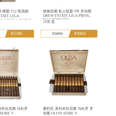
聯盟 T52 双高朗
德魯莊園 私人联盟 9号 罗布图
DREW ESTATE LIGA PRIVADA
NO.9 ROBUSTO
52 CORONA DOBLE
24支/盒
¥5580
¥4960
¥5890
列米拉尼奧 马杜罗
奧利瓦 系列米拉尼奧 马杜罗 罗
SERIE V
布图 OLIVA SERIE V