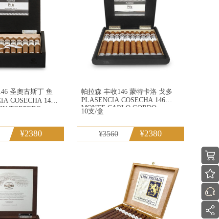
46 圣奧古斯丁 鱼
帕拉森 丰收146 蒙特卡洛 戈多
PLASENCIA COSECHA 146
MONTE CARLO GORDO
IN TORPEDO
10支/盒
¥2380
¥2380
¥3560