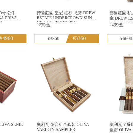
德魯莊園 皇冠 红标 飞猪 DREW
德魯莊園 私人
GA PRIVADA
ESTATE UNDERCROWN SUN
拿 DREW ESTATE LIGA
VA
GROWN FLYING PIG
PRIVADA T
12支/盒
24支/盒
¥4960
¥3360
¥3860
¥6600
VA SERIE
奧利瓦 综合组合套装 OLIVA
奧利瓦 V系
VARIETY SAMPLER
鱼雷 OLIVA 