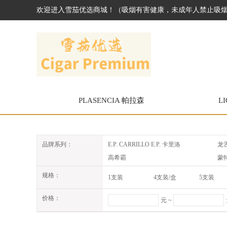
欢迎进入雪茄优选商城！（吸烟有害健康，未成年人禁止吸
PLASENCIA 帕拉森
L
E.P. CARRILLO E.P. 卡里洛
龙
品牌系列：
高希霸
蒙
圣克里斯多
帕
规格：
1支装
4支装/盒
5支装
私人联盟
路
20支装
12支/盒装
25支装
CA
麦克纽杜
价格：
6支/盒
60支/1套
66支/套
元 ~
库阿巴
金
24支/盒
12盒/条
21支/盒
88支保湿盒限量
3*5/15支装
10*10/100支装
乌普曼
蟠