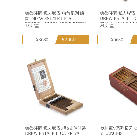
德魯莊園 私人联盟 独角系列 臟
德魯莊園 私人聯盟 9号 公牛
DREW ESTATE LI
鼠 DREW ESTATE LIGA
NO.9 CORONA VI
PRIVADA UNICO SERIE DIRTY
12支/盒
24支/盒
RAT
¥2360
¥3680
¥5680
德魯莊園 私人联盟9号5支体验装
奧利瓦V系列長矛 OLI
DREW ESTATE LIGA PRIVADA
V LANCERO