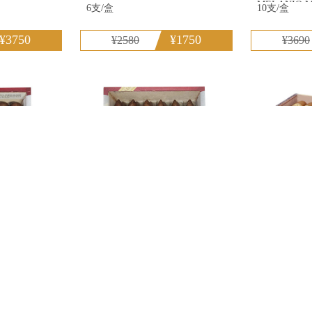
MELANIO 
6支/盒
10支/盒
¥3750
¥1750
¥2580
¥3690
牛
奧利瓦 V系列魚雷 OLIVASERIE
奧利瓦 康涅狄
V TORPEDO
OLIVA CONNECTICUT NUB
460
24支/盒
24支/盒
¥3260
¥3260
¥4680
¥4580