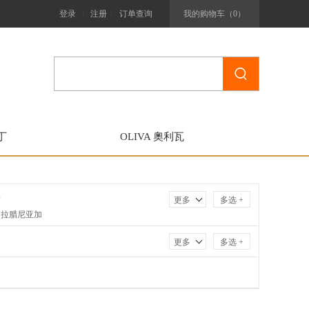
|
|
登录
注册
订单查询
我的购物车（
0
）
马丁
OLIVA 奧利瓦
塞
更多
多选 +
．拉腊尼亚加
士特利亚
更多
多选 +
瓦
F
达