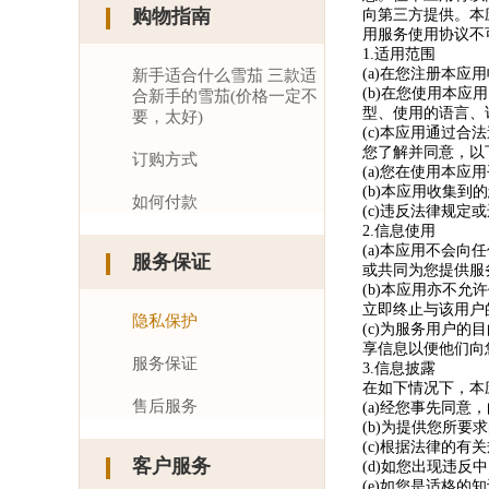
购物指南
向第三方提供。本
用服务使用协议不
1.适用范围
(a)在您注册本
新手适合什么雪茄 三款适
(b)在您使用本
合新手的雪茄(价格一定不
型、使用的语言、
要，太好)
(c)本应用通过
您了解并同意，以
订购方式
(a)您在使用本
(b)本应用收集
如何付款
(c)违反法律规
2.信息使用
(a)本应用不会
服务保证
或共同为您提供服
(b)本应用亦不
立即终止与该用户
隐私保护
(c)为服务用户
享信息以便他们向
服务保证
3.信息披露
在如下情况下，本
售后服务
(a)经您事先同意
(b)为提供您所
(c)根据法律的
客户服务
(d)如您出现违
(e)如您是适格