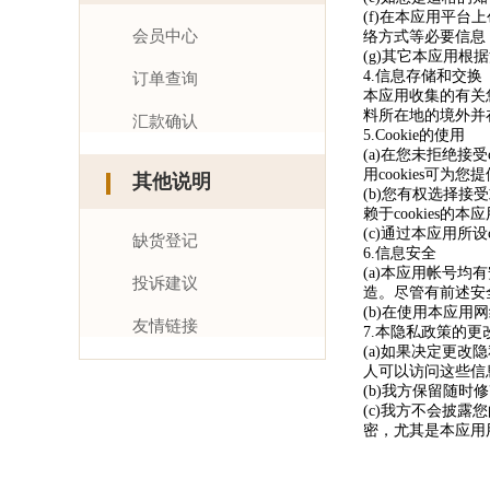
(f)在本应用平
会员中心
络方式等必要信息
(g)其它本应用
4.信息存储和交换
订单查询
本应用收集的有关
料所在地的境外并
汇款确认
5.Cookie的使用
(a)在您未拒绝接
用cookies可
其他说明
(b)您有权选择接受
赖于cookies的
(c)通过本应用所设
缺货登记
6.信息安全
(a)本应用帐号
投诉建议
造。尽管有前述安
(b)在使用本应
友情链接
7.本隐私政策的更
(a)如果决定更
人可以访问这些信
(b)我方保留随
(c)我方不会披
密，尤其是本应用