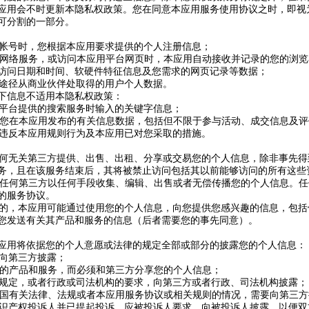
应用会不时更新本隐私权政策。您在同意本应用服务使用协议之时，即视
可分割的一部分。
应用帐号时，您根据本应用要求提供的个人注册信息；
应用网络服务，或访问本应用平台网页时，本应用自动接收并记录的您的浏览
访问日期和时间、软硬件特征信息及您需求的网页记录等数据；
合法途径从商业伙伴处取得的用户个人数据。
下信息不适用本隐私权政策：
应用平台提供的搜索服务时输入的关键字信息；
到的您在本应用发布的有关信息数据，包括但不限于参与活动、成交信息及
定或违反本应用规则行为及本应用已对您采取的措施。
向任何无关第三方提供、出售、出租、分享或交易您的个人信息，除非事先
务，且在该服务结束后，其将被禁止访问包括其以前能够访问的所有这些
允许任何第三方以任何手段收集、编辑、出售或者无偿传播您的个人信息。
的服务协议。
的目的，本应用可能通过使用您的个人信息，向您提供您感兴趣的信息，包
您发送有关其产品和服务的信息（后者需要您的事先同意）。
应用将依据您的个人意愿或法律的规定全部或部分的披露您的个人信息：
，向第三方披露；
要求的产品和服务，而必须和第三方分享您的个人信息；
有关规定，或者行政或司法机构的要求，向第三方或者行政、司法机构披露；
反中国有关法律、法规或者本应用服务协议或相关规则的情况，需要向第三
的知识产权投诉人并已提起投诉，应被投诉人要求，向被投诉人披露，以便