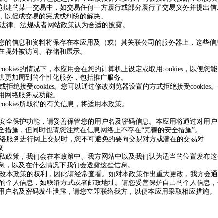
台上创建的某一交易中，如交易任何一方履行或部分履行了交易义务并提出
，以促成交易的完成或纠纷的解决。
根据法律、法规或者网站政策认为合适的披露。
您的信息和资料将保存在本应用及（或）其关联公司的服务器上，这些信
在境外被访问、存储和展示。
受cookies的情况下，本应用会在您的计算机上设定或取用cookies，以便
为您提供更加周到的个性化服务，包括推广服务。
或拒绝接受cookies。您可以通过修改浏览器设置的方式拒绝接受cookie
本应用网络服务或功能。
cookies所取得的有关信息，将适用本政策。
均有安全保护功能，请妥善保管您的用户名及密码信息。本应用将通过对用
全措施，但同时也请您注意在信息网络上不存在“完善的安全措施”。
用网络服务进行网上交易时，您不可避免的要向交易对方或潜在的交易对
改
改隐私政策，我们会在本政策中、我方网站中以及我们认为适当的位置发布
息，以及在什么情况下我们会透露这些信息。
时修改本政策的权利，因此请经常查看。如对本政策作出重大更改，我方会
露您的个人信息，如联络方式或者邮政地址。请您妥善保护自己的个人信息
用户名及密码发生泄露，请您立即联络我方，以便本应用采取相应措施。