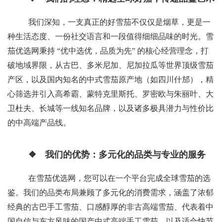
我们深知，一支真正的好雪茄不仅仅是烟草，更是一
种生活态度、一份社交语言和一段值得细细品味的时光。雪
茄优选网秉持 “优中选优，品质为先” 的核心经营理念，打
破地域界限，从古巴、多米尼加、尼加拉瓜等世界顶级雪茄
产区，以及国内知名的中式雪茄原产地（如四川什邡），精
心筛选并引入高希霸、蒙特克里斯托、罗密欧与朱丽叶、大
卫杜夫、长城等一线知名品牌，以及诸多极具潜力与性价比
的中高端产品线。
❖ 我们的优势：多元化的品类与专业的服务
在雪茄优选网，您可以在一个平台完成全球雪茄的选
鉴。我们的品类布局兼顾了多元化的消费需求，涵盖了浓郁
经典的古巴手工雪茄、口感醇厚的非古高端雪茄、代表着中
国自信与东方风味的国产中式高端手工雪茄，以及适合快节