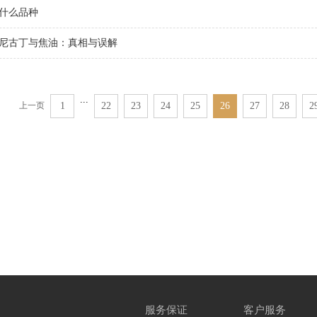
什么品种
尼古丁与焦油：真相与误解
...
上一页
1
22
23
24
25
26
27
28
2
服务保证
客户服务