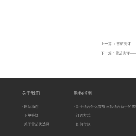
上一篇 ：雪茄测评—
下一篇：雪茄测评——
关于我们
购物指南
· 网站动态
· 新手适合什么雪茄 三款适合新手的雪
· 下单答疑
· 订购方式
· 关于雪茄优选网
· 如何付款