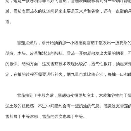
觉，这是一款卷制得非常好的雪茄，雪茄表面能够看到有一些烟叶静
感。雪茄表面茄衣的味道闻起来主要是玉米片和谷物，还有一点甜的
道。
雪茄点燃后，刚开始抽的那一小段感觉雪茄中散发出一股复杂
胡椒、木头、皮革和淡淡的酸味。雪茄一开始就散发出大量的烟雾，
的很快。结构方面，这支雪茄技术表现比较好，透气性很好，抽起来
定，在抽的过程不需要进行补火，烟气量也算比较充沛，每抽一口都
雪茄抽到了中段之后，黑胡椒变得更加突出，木质和谷物的干
泥土般的粗糙感，不过中间隐约会有一些奶油的气息。感觉这支雪茄
雪茄属于中等浓郁，雪茄的强度也属于中等。