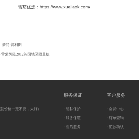
雪茄优选：https://www.xuejiaok.com/
—蒙特 普利图
雷蒙阿隆2012英国地区限量版
服务保证
客户服务
茄(价格一定不要，太好)
· 隐私保护
· 会员中心
· 服务保证
· 订单查询
· 售后服务
· 汇款确认