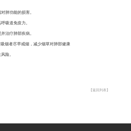
烟对肺功能的损害。
高呼吸道免疫力。
现并治疗肺部疾病。
议吸烟者尽早戒烟，减少烟草对肺部健康
生风险。
【返回列表】