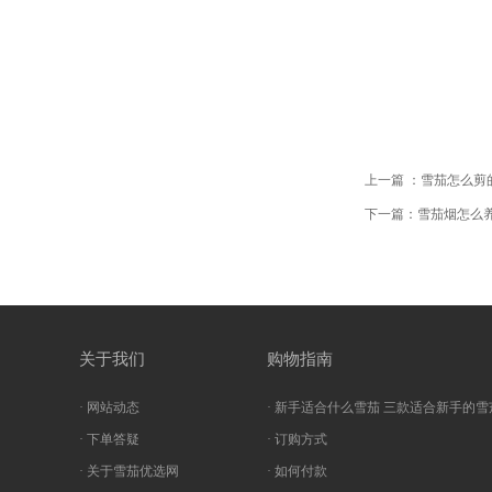
上一篇 ：雪茄怎么剪
下一篇：雪茄烟怎么
关于我们
购物指南
· 网站动态
· 新手适合什么雪茄 三款适合新手的雪
· 下单答疑
· 订购方式
· 关于雪茄优选网
· 如何付款