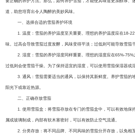
要正确的养护方法。那么，如何养护雪茄，才能使其味道更加醇厚、
道，助您培育出令人陶醉的美妙风味。
一、选择合适的雪茄养护环境
1. 温度：雪茄的养护温度至关重要。理想的养护温度应在18-
味。过高会导致雪茄过度发酵，风味变得平淡；过低则可能导致雪茄
2. 湿度：雪茄的养护湿度同样重要。理想的湿度应在65%-7
过低则会使雪茄干燥。为了保持适宜的湿度，可以使用雪茄保湿器或
3. 通风：雪茄需要适当的通风，以保持其新鲜度。养护雪茄的
阳光下或靠近热源。
二、正确存放雪茄
1. 使用雪茄盒：将雪茄存放在专门的雪茄盒中，可以有效地保
属或玻璃制成，内部有软木塞密封，可以有效防止空气流通。
2. 分类存放：将不同品牌、不同风味的雪茄分开存放，以免相