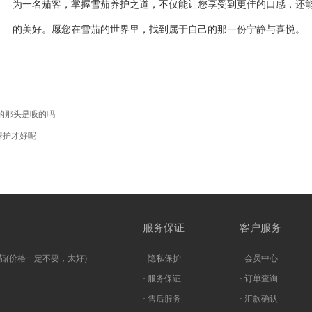
为一名茄客，掌握雪茄养护之道，不仅能让您享受到更佳的口感，还
的美好。愿您在雪茄的世界里，找到属于自己的那一份宁静与喜悦。
的那头是吸的吗
养护才好呢
服务保证
客户服务
茄(价格一定不要，太好)
· 隐私保护
· 会员中心
· 服务保证
· 订单查询
· 售后服务
· 汇款确认