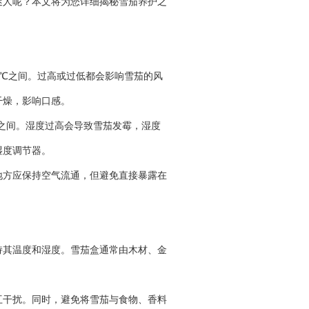
迷人呢？本文将为您详细揭秘雪茄养护之
22℃之间。过高或过低都会影响雪茄的风
干燥，影响口感。
5%之间。湿度过高会导致雪茄发霉，湿度
湿度调节器。
地方应保持空气流通，但避免直接暴露在
持其温度和湿度。雪茄盒通常由木材、金
互干扰。同时，避免将雪茄与食物、香料