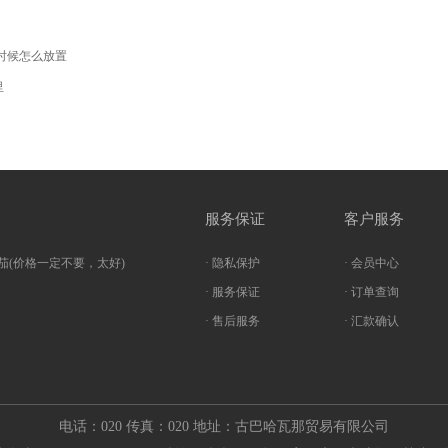
时候怎么放置
里
服务保证
客户服务
茄(价格一定不要，太好)
· 隐私保护
· 会员中心
· 服务保证
· 订单查询
· 售后服务
· 汇款确认
电话：020 传真：020 地址：古巴哈瓦那贸易有限公司