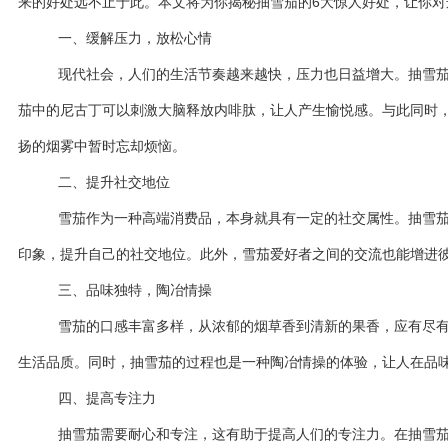
来的好处远不止于此。本文将为你揭秘抽雪茄的6大惊人好处，让你
一、缓解压力，放松心情
现代社会，人们的生活节奏越来越快，压力也日益增大。抽雪
茄中的尼古丁可以刺激大脑释放内啡肽，让人产生愉悦感。与此同时
扬的烟雾中暂时忘却烦恼。
二、提升社交地位
雪茄作为一种高端消费品，本身就具有一定的社交属性。抽雪
印象，提升自己的社交地位。此外，雪茄爱好者之间的交流也能增进
三、品味独特，陶冶情操
雪茄的口感丰富多样，从浓郁的烟草香到清新的果香，应有尽
生活品质。同时，抽雪茄的过程也是一种陶冶情操的体验，让人在品
四、提高专注力
抽雪茄需要耐心和专注，这有助于提高人们的专注力。在抽雪