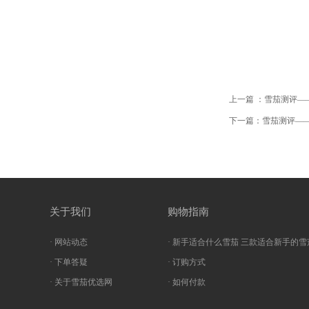
上一篇 ：雪茄测评—
下一篇：雪茄测评——
关于我们
购物指南
· 网站动态
· 新手适合什么雪茄 三款适合新手的雪
· 下单答疑
· 订购方式
· 关于雪茄优选网
· 如何付款