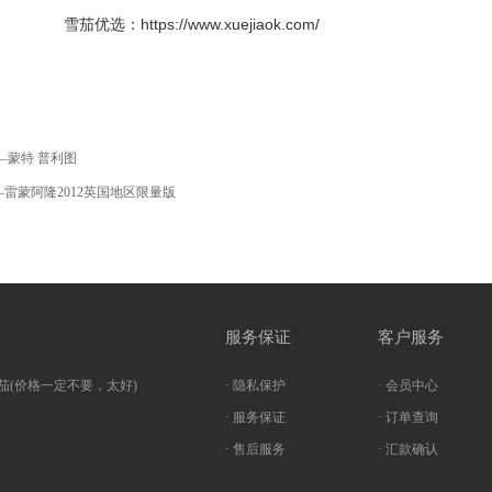
雪茄优选：https://www.xuejiaok.com/
—蒙特 普利图
雷蒙阿隆2012英国地区限量版
服务保证
客户服务
茄(价格一定不要，太好)
· 隐私保护
· 会员中心
· 服务保证
· 订单查询
· 售后服务
· 汇款确认