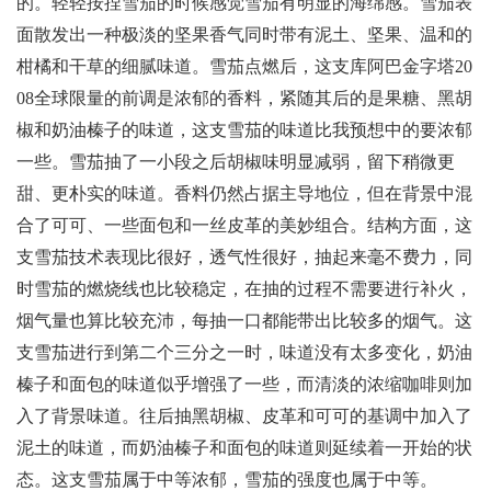
的。轻轻按捏雪茄的时候感觉雪茄有明显的海绵感。雪茄表
面散发出一种极淡的坚果香气同时带有泥土、坚果、温和的
柑橘和干草的细腻味道。雪茄点燃后，这支库阿巴金字塔20
08全球限量的前调是浓郁的香料，紧随其后的是果糖、黑胡
椒和奶油榛子的味道，这支雪茄的味道比我预想中的要浓郁
一些。雪茄抽了一小段之后胡椒味明显减弱，留下稍微更
甜、更朴实的味道。香料仍然占据主导地位，但在背景中混
合了可可、一些面包和一丝皮革的美妙组合。结构方面，这
支雪茄技术表现比很好，透气性很好，抽起来毫不费力，同
时雪茄的燃烧线也比较稳定，在抽的过程不需要进行补火，
烟气量也算比较充沛，每抽一口都能带出比较多的烟气。这
支雪茄进行到第二个三分之一时，味道没有太多变化，奶油
榛子和面包的味道似乎增强了一些，而清淡的浓缩咖啡则加
入了背景味道。往后抽黑胡椒、皮革和可可的基调中加入了
泥土的味道，而奶油榛子和面包的味道则延续着一开始的状
态。这支雪茄属于中等浓郁，雪茄的强度也属于中等。