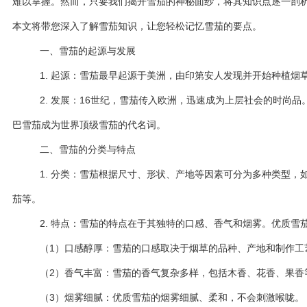
难以掌握。然而，只要我们揭开雪茄的神秘面纱，将其知识点逐一剖
本文将带您深入了解雪茄知识，让您轻松记忆雪茄的要点。
一、雪茄的起源与发展
1. 起源：雪茄最早起源于美洲，由印第安人发现并开始种植烟
2. 发展：16世纪，雪茄传入欧洲，迅速成为上层社会的时尚品
巴雪茄成为世界顶级雪茄的代名词。
二、雪茄的分类与特点
1. 分类：雪茄根据尺寸、形状、产地等因素可分为多种类型，
茄等。
2. 特点：雪茄的特点在于其独特的口感、香气和烟雾。优质雪
（1）口感醇厚：雪茄的口感取决于烟草的品种、产地和制作工
（2）香气丰富：雪茄的香气复杂多样，包括木香、花香、果香
（3）烟雾细腻：优质雪茄的烟雾细腻、柔和，不会刺激喉咙。