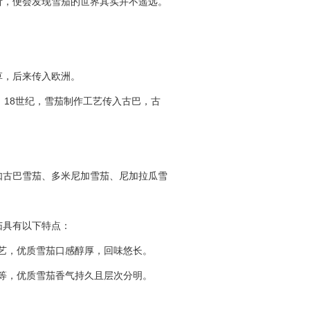
析，便会发现雪茄的世界其实并不遥远。
草，后来传入欧洲。
。18世纪，雪茄制作工艺传入古巴，古
如古巴雪茄、多米尼加雪茄、尼加拉瓜雪
茄具有以下特点：
艺，优质雪茄口感醇厚，回味悠长。
等，优质雪茄香气持久且层次分明。