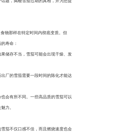
个话题，揭秘雪茄过期的真相，并为您提
像食物那样在特定时间内彻底变质。但
茄的寿命：
如果储存不当，雪茄可能会出现干燥、发
新出厂的雪茄需要一段时间的陈化才能达
命也会有所不同。一些高品质的雪茄可以
去魅力。
的雪茄不仅口感不佳，而且燃烧速度也会