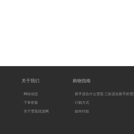
关于我们
购物指南
· 网站动态
· 新手适合什么雪茄 三款适合新手的雪
· 下单答疑
· 订购方式
· 关于雪茄优选网
· 如何付款