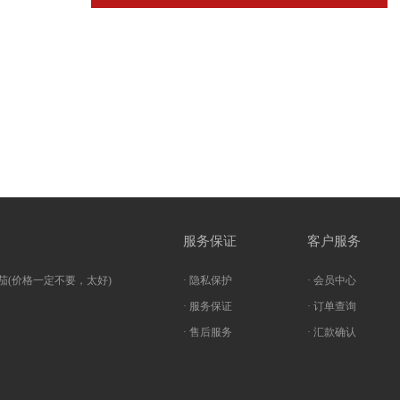
服务保证
客户服务
茄(价格一定不要，太好)
· 隐私保护
· 会员中心
· 服务保证
· 订单查询
· 售后服务
· 汇款确认